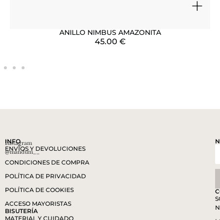
+
ANILLO NIMBUS AMAZONITA
45.00
€
INFO
N
Instagram
ENVÍOS Y DEVOLUCIONES
@mandum__
CONDICIONES DE COMPRA
POLÍTICA DE PRIVACIDAD
POLÍTICA DE COOKIES
C
S
ACCESO MAYORISTAS
N
BISUTERÍA
MATERIAL Y CUIDADO