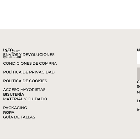
INFO
N
Instagram
ENVÍOS Y DEVOLUCIONES
@mandum__
CONDICIONES DE COMPRA
POLÍTICA DE PRIVACIDAD
POLÍTICA DE COOKIES
C
S
ACCESO MAYORISTAS
N
BISUTERÍA
MATERIAL Y CUIDADO
L
PACKAGING
i
ROPA
GUÍA DE TALLAS