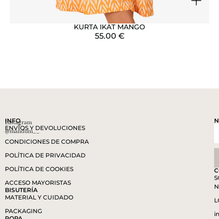
+
KURTA IKAT MANGO
55.00
€
INFO
N
Instagram
ENVÍOS Y DEVOLUCIONES
@mandum__
CONDICIONES DE COMPRA
POLÍTICA DE PRIVACIDAD
POLÍTICA DE COOKIES
C
S
ACCESO MAYORISTAS
N
BISUTERÍA
MATERIAL Y CUIDADO
L
PACKAGING
i
ROPA