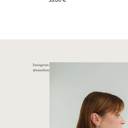
35.00
€
Instagram
@mandum__