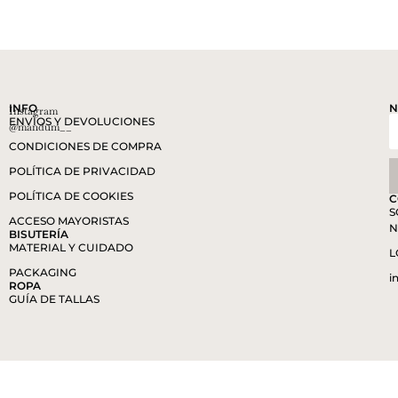
INFO
N
Instagram
ENVÍOS Y DEVOLUCIONES
@mandum__
CONDICIONES DE COMPRA
POLÍTICA DE PRIVACIDAD
POLÍTICA DE COOKIES
C
S
ACCESO MAYORISTAS
N
BISUTERÍA
MATERIAL Y CUIDADO
L
PACKAGING
i
ROPA
GUÍA DE TALLAS