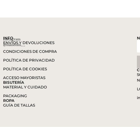
INFO
N
Instagram
ENVÍOS Y DEVOLUCIONES
@mandum__
CONDICIONES DE COMPRA
POLÍTICA DE PRIVACIDAD
POLÍTICA DE COOKIES
C
S
ACCESO MAYORISTAS
N
BISUTERÍA
MATERIAL Y CUIDADO
L
PACKAGING
i
ROPA
GUÍA DE TALLAS