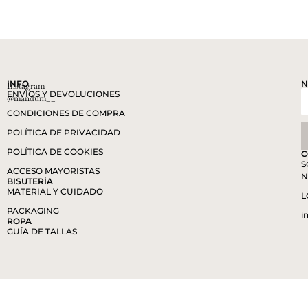
INFO
N
Instagram
ENVÍOS Y DEVOLUCIONES
@mandum__
CONDICIONES DE COMPRA
POLÍTICA DE PRIVACIDAD
POLÍTICA DE COOKIES
C
S
ACCESO MAYORISTAS
N
BISUTERÍA
MATERIAL Y CUIDADO
L
PACKAGING
i
ROPA
GUÍA DE TALLAS