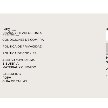
INFO
N
Instagram
ENVÍOS Y DEVOLUCIONES
@mandum__
CONDICIONES DE COMPRA
POLÍTICA DE PRIVACIDAD
POLÍTICA DE COOKIES
C
S
ACCESO MAYORISTAS
N
BISUTERÍA
MATERIAL Y CUIDADO
L
PACKAGING
i
ROPA
GUÍA DE TALLAS