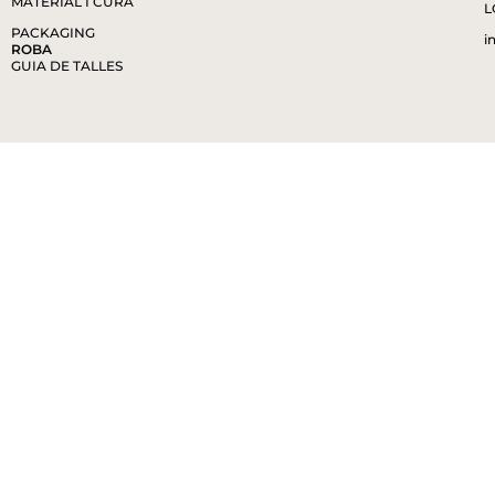
+
30.00
€
+
ARRACADA ITZEL TURMALINA
30.00
€
+
ARRACADA IRVETTE
30.00
€
+
ARRACADA MÀRMARA
35.00
€
+
ARRACADA DENALI LABRADORITA
38.00
€
+
ARRACADA DENALI AMAZONITA
38.00
€
ARRACADA DENALI LAPISLATZULI