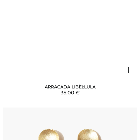
+
ARRACADA LIBÈL·LULA
35.00
€