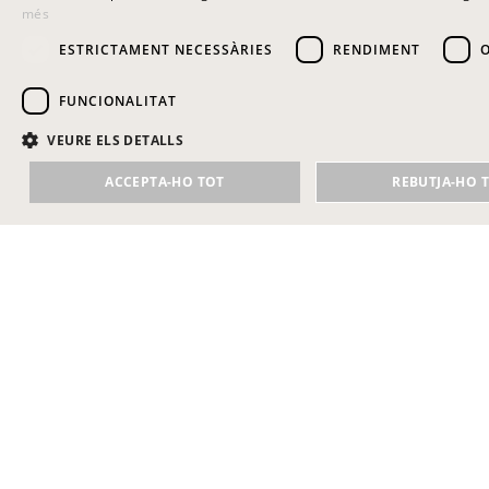
més
ARRACADA KUU BLAU
30.00
€
ESTRICTAMENT NECESSÀRIES
RENDIMENT
FUNCIONALITAT
VEURE ELS DETALLS
ACCEPTA-HO TOT
REBUTJA-HO 