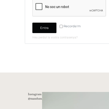
Recorda'm
Entra
Heu perdut la vostra contrasenya?
Instagram
@mandum__