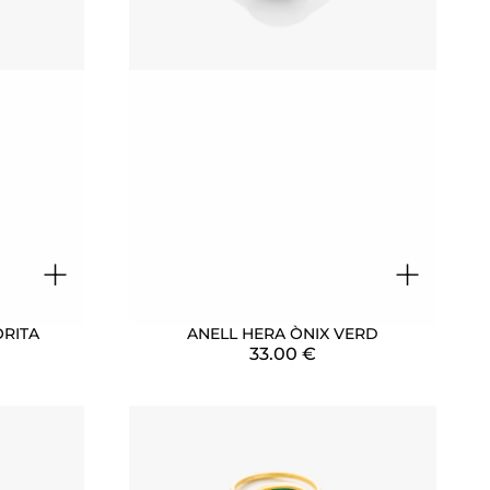
+
+
ORITA
ANELL HERA ÒNIX VERD
33.00
€