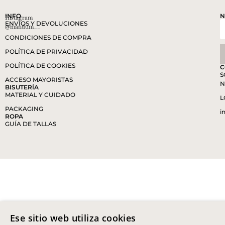
INFO
N
Instagram
ENVÍOS Y DEVOLUCIONES
@mandum__
CONDICIONES DE COMPRA
POLÍTICA DE PRIVACIDAD
POLÍTICA DE COOKIES
C
S
ACCESO MAYORISTAS
N
BISUTERÍA
MATERIAL Y CUIDADO
L
PACKAGING
i
ROPA
GUÍA DE TALLAS
Ese sitio web utiliza cookies