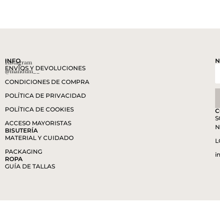
INFO
N
Instagram
ENVÍOS Y DEVOLUCIONES
@mandum__
CONDICIONES DE COMPRA
POLÍTICA DE PRIVACIDAD
POLÍTICA DE COOKIES
C
S
ACCESO MAYORISTAS
N
BISUTERÍA
MATERIAL Y CUIDADO
L
PACKAGING
i
ROPA
GUÍA DE TALLAS