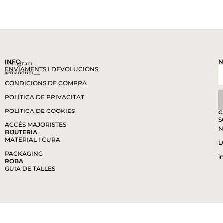
INFO
N
Instagram
ENVIAMENTS I DEVOLUCIONS
@mandum__
CONDICIONS DE COMPRA
POLÍTICA DE PRIVACITAT
POLÍTICA DE COOKIES
C
S
ACCÉS MAJORISTES
N
BIJUTERIA
MATERIAL I CURA
L
PACKAGING
i
ROBA
GUIA DE TALLES