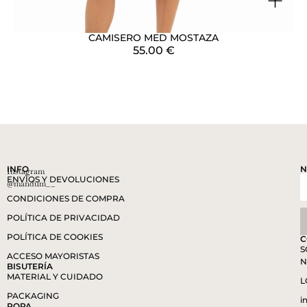
+
CAMISERO MED MOSTAZA
55.00
€
INFO
N
Instagram
ENVÍOS Y DEVOLUCIONES
@mandum__
CONDICIONES DE COMPRA
POLÍTICA DE PRIVACIDAD
POLÍTICA DE COOKIES
C
S
ACCESO MAYORISTAS
N
BISUTERÍA
MATERIAL Y CUIDADO
L
PACKAGING
i
ROPA