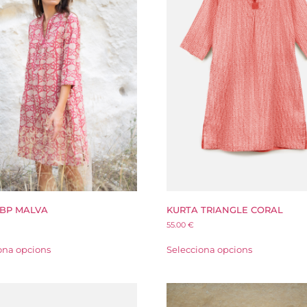
 BP MALVA
KURTA TRIANGLE CORAL
55.00
€
ona opcions
Selecciona opcions