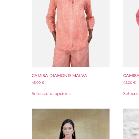
CAMISA DIAMOND MALVA
CAMIS
45.00
€
45.00
€
Selecciona opcions
Selecci