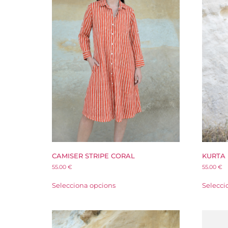
CAMISER STRIPE CORAL
KURTA
55.00
€
55.00
€
Selecciona opcions
Selecci