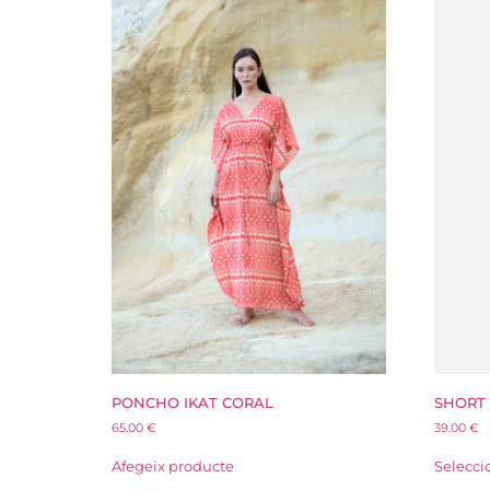
PONCHO IKAT CORAL
SHORT
65.00
€
39.00
€
Afegeix producte
Selecci