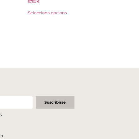
57.50
€
Selecciona opcions
Suscribirse
S
om