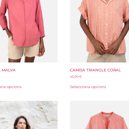
A MALVA
CAMISA TRIANGLE CORAL
45.00
€
ona opcions
Selecciona opcions