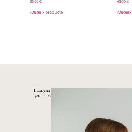
55.00
€
65.00
€
Afegeix producte
Afegeix
Instagram
@mandum__