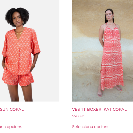
 SUN CORAL
VESTIT BOXER IKAT CORAL
55.00
€
ona opcions
Selecciona opcions