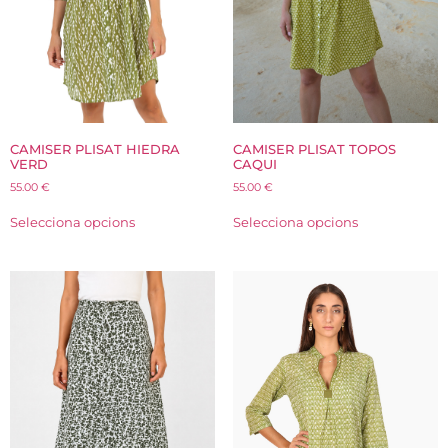
CAMISER PLISAT HIEDRA
CAMISER PLISAT TOPOS
VERD
CAQUI
55.00
€
55.00
€
Selecciona opcions
Selecciona opcions