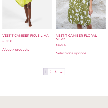
VESTIT CAMISER FICUS LIMA
VESTIT CAMISER FLORAL
VERD
55.00
€
55.00
€
Afegeix producte
Selecciona opcions
1
2
3
→