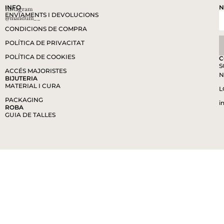
INFO
N
Instagram
ENVIAMENTS I DEVOLUCIONS
@mandum__
CONDICIONS DE COMPRA
POLÍTICA DE PRIVACITAT
POLÍTICA DE COOKIES
C
S
ACCÉS MAJORISTES
N
BIJUTERIA
MATERIAL I CURA
L
PACKAGING
i
ROBA
GUIA DE TALLES