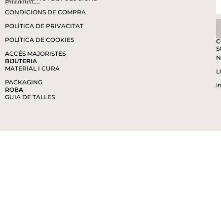
@mandum__
CONDICIONS DE COMPRA
POLÍTICA DE PRIVACITAT
POLÍTICA DE COOKIES
C
S
ACCÉS MAJORISTES
N
BIJUTERIA
MATERIAL I CURA
L
PACKAGING
i
ROBA
GUIA DE TALLES