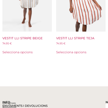
VESTIT LLI STRIPE BEIGE
VESTIT LLI STRIPE TEJA
74.95
€
74.95
€
Selecciona opcions
Selecciona opcions
INFO
N
Instagram
ENVIAMENTS I DEVOLUCIONS
@mandum__