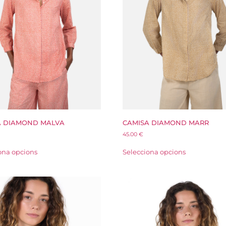
A DIAMOND MALVA
CAMISA DIAMOND MARR
45.00
€
ona opcions
Selecciona opcions