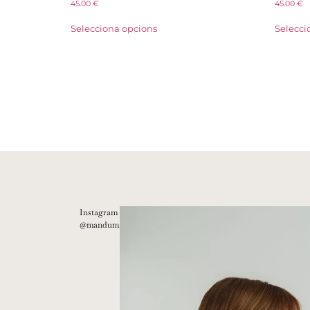
45.00
€
45.00
€
Selecciona opcions
Selecci
Instagram
@mandum__