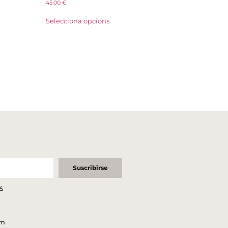
45.00
€
Selecciona opcions
Suscribirse
S
om