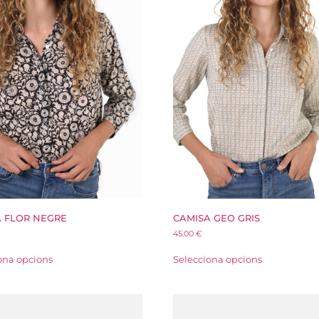
 FLOR NEGRE
CAMISA GEO GRIS
45.00
€
ona opcions
Selecciona opcions