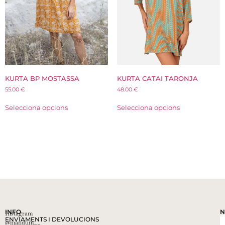
KURTA CATAI TARONJA
KURTA BP MOSTASSA
48.00
€
55.00
€
Selecciona opcions
Selecciona opcions
INFO
N
Instagram
ENVIAMENTS I DEVOLUCIONS
@mandum__