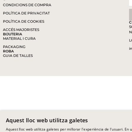
CONDICIONS DE COMPRA
POLÍTICA DE PRIVACITAT
POLÍTICA DE COOKIES
C
S
ACCÉS MAJORISTES
N
BIJUTERIA
MATERIAL I CURA
L
PACKAGING
i
ROBA
GUIA DE TALLES
Aquest lloc web utilitza galetes
Aquest lloc web utilitza galetes per millorar l'experiència de l'usuari. En ut