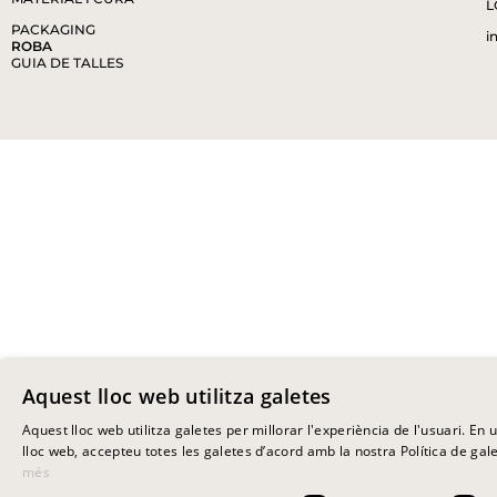
L
PACKAGING
i
ROBA
GUIA DE TALLES
Aquest lloc web utilitza galetes
Aquest lloc web utilitza galetes per millorar l'experiència de l'usuari. En ut
lloc web, accepteu totes les galetes d’acord amb la nostra Política de gale
més