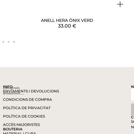
+
ANELL HERA ÒNIX VERD
33.00
€
INFO
N
Instagram
ENVIAMENTS I DEVOLUCIONS
@mandum__
CONDICIONS DE COMPRA
POLÍTICA DE PRIVACITAT
POLÍTICA DE COOKIES
C
S
ACCÉS MAJORISTES
N
BIJUTERIA
MATERIAL I CURA