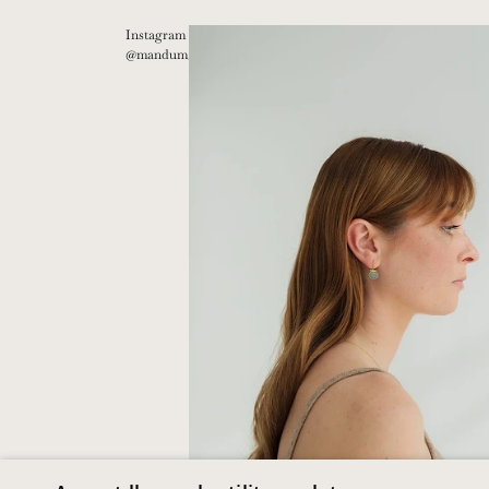
Instagram
@mandum__