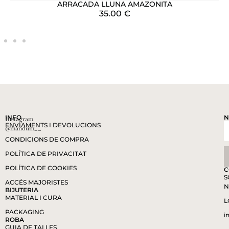
ARRACADA LLUNA AMAZONITA
35.00
€
INFO
N
Instagram
ENVIAMENTS I DEVOLUCIONS
@mandum__
CONDICIONS DE COMPRA
POLÍTICA DE PRIVACITAT
POLÍTICA DE COOKIES
C
S
ACCÉS MAJORISTES
N
BIJUTERIA
MATERIAL I CURA
L
PACKAGING
i
ROBA
GUIA DE TALLES