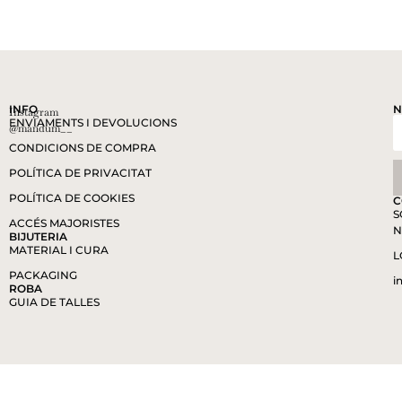
INFO
N
Instagram
ENVIAMENTS I DEVOLUCIONS
@mandum__
CONDICIONS DE COMPRA
POLÍTICA DE PRIVACITAT
POLÍTICA DE COOKIES
C
S
ACCÉS MAJORISTES
N
BIJUTERIA
MATERIAL I CURA
L
PACKAGING
i
ROBA
GUIA DE TALLES