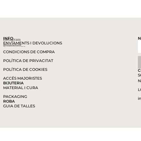
INFO
N
Instagram
ENVIAMENTS I DEVOLUCIONS
@mandum__
CONDICIONS DE COMPRA
POLÍTICA DE PRIVACITAT
POLÍTICA DE COOKIES
C
S
ACCÉS MAJORISTES
N
BIJUTERIA
MATERIAL I CURA
L
PACKAGING
i
ROBA
GUIA DE TALLES