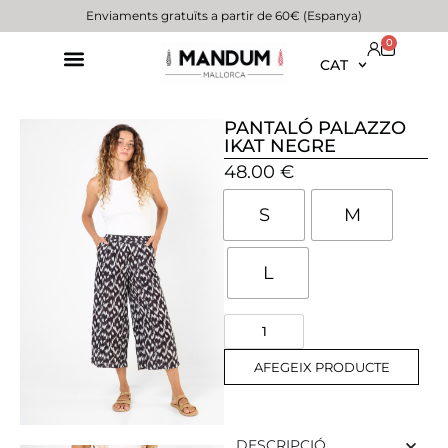
Enviaments gratuïts a partir de 60€ (Espanya)
0
CAT
PANTALÓ PALAZZO
IKAT NEGRE
48.00
€
S
M
L
AFEGEIX PRODUCTE
DESCRIPCIÓ