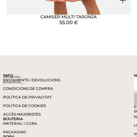
+
CAMISER MULTI TARONJA
55.00
€
INFO
N
Instagram
ENVIAMENTS I DEVOLUCIONS
@mandum__
CONDICIONS DE COMPRA
POLÍTICA DE PRIVACITAT
POLÍTICA DE COOKIES
C
S
ACCÉS MAJORISTES
N
BIJUTERIA
MATERIAL I CURA
L
PACKAGING
i
ROBA