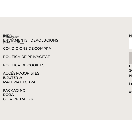
INFO
N
Instagram
ENVIAMENTS I DEVOLUCIONS
@mandum__
CONDICIONS DE COMPRA
POLÍTICA DE PRIVACITAT
POLÍTICA DE COOKIES
C
S
ACCÉS MAJORISTES
N
BIJUTERIA
MATERIAL I CURA
L
PACKAGING
i
ROBA
GUIA DE TALLES