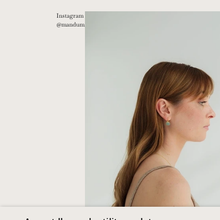
Instagram
@mandum__