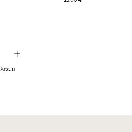
25.00
€
+
ÀTZULI