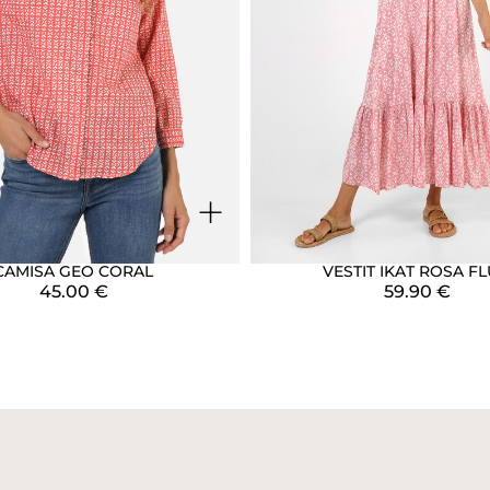
+
CAMISA GEO CORAL
VESTIT IKAT ROSA FL
45.00
€
59.90
€