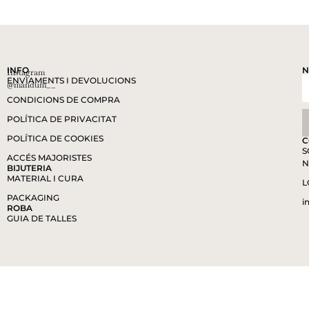
INFO
N
Instagram
ENVIAMENTS I DEVOLUCIONS
@mandum__
CONDICIONS DE COMPRA
POLÍTICA DE PRIVACITAT
POLÍTICA DE COOKIES
C
S
ACCÉS MAJORISTES
N
BIJUTERIA
MATERIAL I CURA
L
PACKAGING
i
ROBA
GUIA DE TALLES