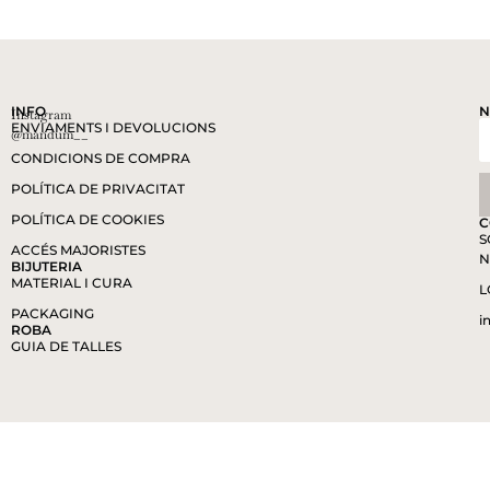
INFO
N
Instagram
ENVIAMENTS I DEVOLUCIONS
@mandum__
CONDICIONS DE COMPRA
POLÍTICA DE PRIVACITAT
POLÍTICA DE COOKIES
C
S
ACCÉS MAJORISTES
N
BIJUTERIA
MATERIAL I CURA
L
PACKAGING
i
ROBA
GUIA DE TALLES