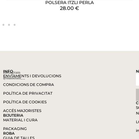
POLSERA ITZLI PERLA
28.00
€
INFO
N
Instagram
ENVIAMENTS I DEVOLUCIONS
@mandum__
CONDICIONS DE COMPRA
POLÍTICA DE PRIVACITAT
POLÍTICA DE COOKIES
C
S
ACCÉS MAJORISTES
N
BIJUTERIA
MATERIAL I CURA
L
PACKAGING
i
ROBA
GUIA DE TALLES